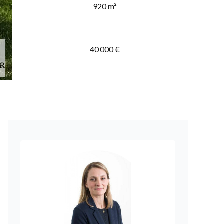
920 m²
40 000 €