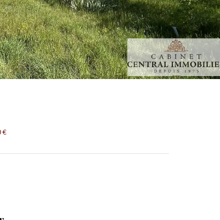
0 €
r