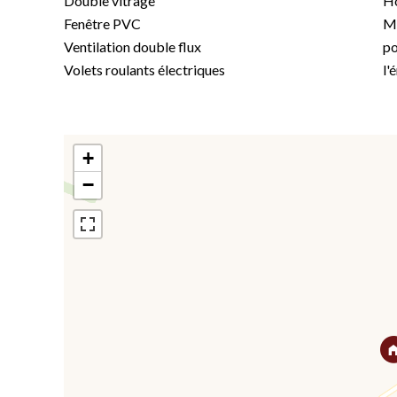
Double vitrage
Ho
Fenêtre PVC
Mo
Ventilation double flux
po
Volets roulants électriques
l'
+
−