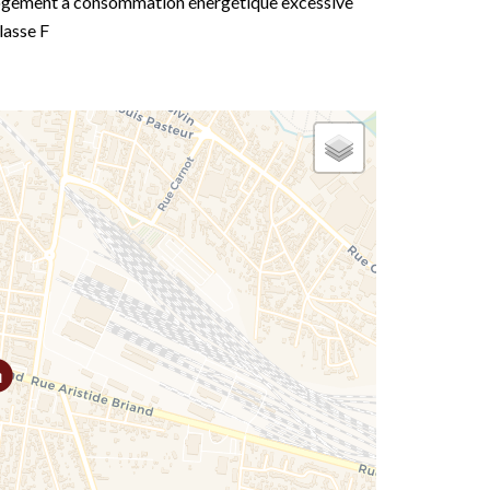
gement à consommation énergétique excessive
classe F