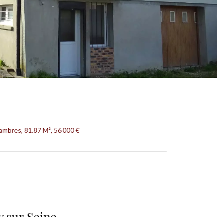
ambres, 81.87 M², 56 000 €
y sur Seine