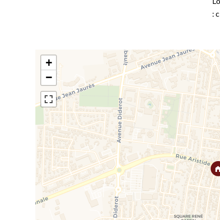
Lo
: 
+
−