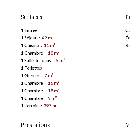
Surfaces
P
1 Entrée
C
1 Séjour
42 m²
Éc
1 Cuisine
11 m²
Ro
1 Chambre
10 m²
1 Salle de bains
5 m²
1 Toilettes
1 Grenier
7 m²
1 Chambre
16 m²
1 Chambre
18 m²
1 Chambre
9 m²
1 Terrain
397 m²
Prestations
M