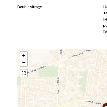
Double vitrage
Ho
Ta
Mo
po
l'
+
−