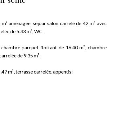
5 m² aménagée, séjour salon carrelé de 42 m² avec
relée de 5.33 m², WC ;
², chambre parquet flottant de 16.40 m², chambre
arrelée de 9.35 m² ;
47 m², terrasse carrelée, appentis ;