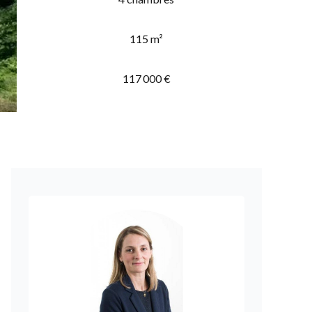
115 m²
117 000 €