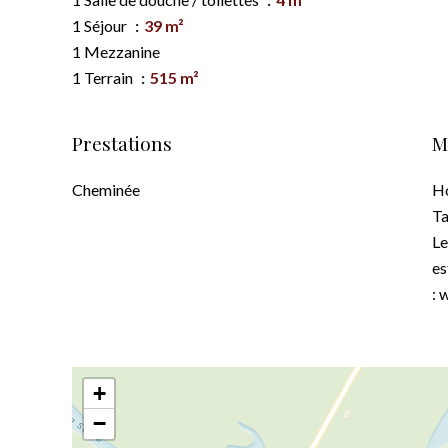
1 Séjour
39 m²
1 Mezzanine
1 Terrain
515 m²
Prestations
M
Cheminée
Ho
Ta
Le
es
: 
+
−