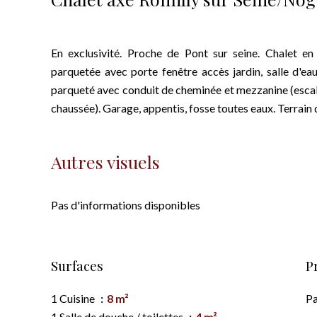
En exclusivité. Proche de Pont sur seine. Chalet e
parquetée avec porte fenêtre accès jardin, salle d'e
parqueté avec conduit de cheminée et mezzanine (escal
chaussée). Garage, appentis, fosse toutes eaux. Terrain
Autres visuels
Pas d'informations disponibles
Surfaces
P
1 Cuisine
8 m²
Pa
1 Salle de douche / toilettes
4 m²