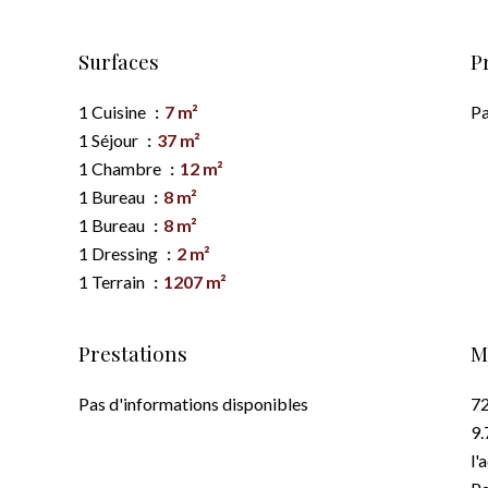
Surfaces
P
1 Cuisine
7 m²
Pa
1 Séjour
37 m²
1 Chambre
12 m²
1 Bureau
8 m²
1 Bureau
8 m²
1 Dressing
2 m²
1 Terrain
1207 m²
Prestations
M
Pas d'informations disponibles
72
9.
l'