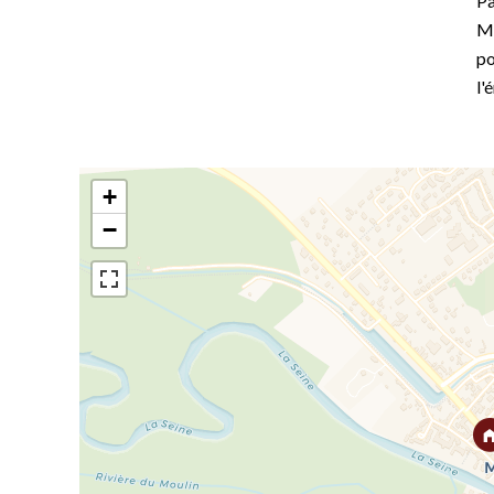
Pa
Mo
po
l'
+
−