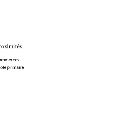
roximités
ommerces
ole primaire