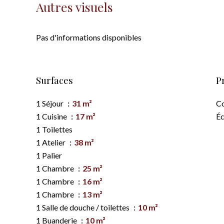
Autres visuels
Pas d'informations disponibles
Surfaces
P
1 Séjour
31 m²
C
1 Cuisine
17 m²
Éc
1 Toilettes
1 Atelier
38 m²
1 Palier
1 Chambre
25 m²
1 Chambre
16 m²
1 Chambre
13 m²
1 Salle de douche / toilettes
10 m²
1 Buanderie
10 m²